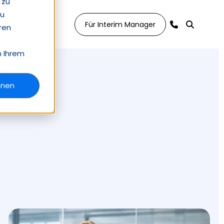
 zu
zu
Für Interim Manager
ren
n Ihrem
hnen