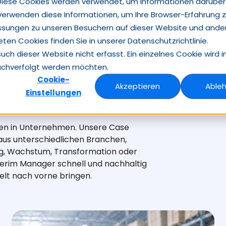
Diese Cookies werden verwendet, um Informationen darüber
 verwenden diese Informationen, um Ihre Browser-Erfahrung 
Insights
Case Studies
Über Heuse Interim
Studien
Kontakt
ssungen zu unseren Besuchern auf dieser Website und ande
en Cookies finden Sie in unserer Datenschutzrichtlinie.
h dieser Website nicht erfasst. Ein einzelnes Cookie wird i
nachverfolgt werden möchten.
Cookie-
Akzeptieren
Able
Einstellungen
aben in Unternehmen. Unsere Case
aus unterschiedlichen Branchen,
ng, Wachstum, Transformation oder
Interim Manager schnell und nachhaltig
elt nach vorne bringen.