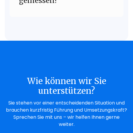
gemessen?
Über Zielerreichung,
Umsetzungsgeschwindigkeit,
Stabilisierung/Ergebnisse und klare
Meilensteine.
Wie können wir Sie
unterstützen?
Sie stehen vor einer entscheidenden Situation und
brauchen kurzfristig Führung und Umsetzungskraft?
Sprechen Sie mit uns – wir helfen Ihnen gerne
weiter.