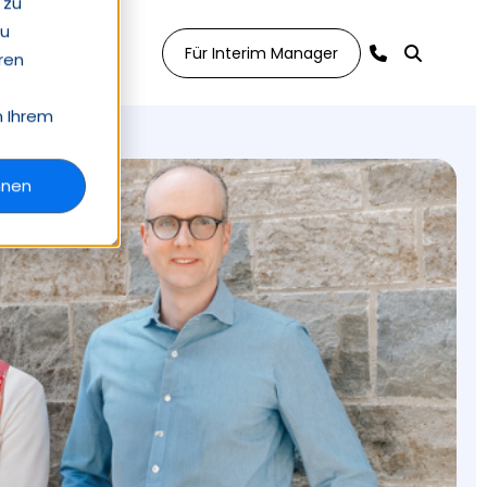
 zu
zu
Für Interim Manager
ren
n Ihrem
hnen