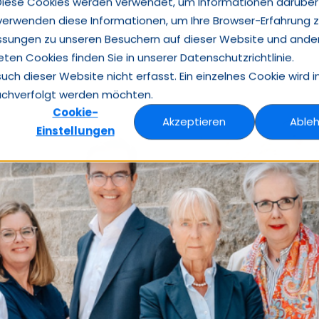
Diese Cookies werden verwendet, um Informationen darüber
 verwenden diese Informationen, um Ihre Browser-Erfahrung 
Insights
Case Studies
Über Heuse Interim
Studien
Kontakt
ssungen zu unseren Besuchern auf dieser Website und ande
en Cookies finden Sie in unserer Datenschutzrichtlinie.
h dieser Website nicht erfasst. Ein einzelnes Cookie wird i
nachverfolgt werden möchten.
Cookie-
Akzeptieren
Able
Einstellungen