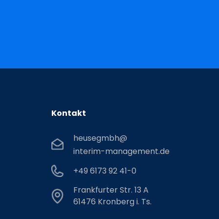
mit kurzen Wegen
nskultur
dt
d Karrierechancen
eamevents
Kontakt
heusegmbh@
interim-management.de
+49 6173 92 41-0
Frankfurter Str. 13 A
61476 Kronberg i. Ts.