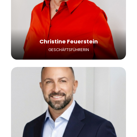
Lösungen und sensibilisiert für den Mehrwert
von Interim Management.
Christine Feuerstein
GESCHÄFTSFÜHRERIN
Dana Barzingi ist seit März 2026
Geschäftsführer von Heuse Interim. Er verfügt
über mehr als 20 Jahre Erfahrung im
Personaldienstleistungsmarkt mit den
Schwerpunkten Interim Management,
Festanstellung und Arbeitnehmerüberlassung.
Gemeinsam mit Christine Feuerstein treibt er
die strategische Ausrichtung von Heuse
Interim weiter voran.