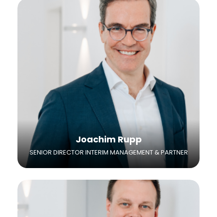
Joachim Rupp ist Senior Director Interim
Management und Partner bei Heuse Interim.
Er baut auf einer langjährigen nationalen und
internationalen Erfahrung im Interim- und
Projektmanagement auf.
Joachim Rupp
SENIOR DIRECTOR INTERIM MANAGEMENT & PARTNER
Maximilian Kühl ist im Juni 2019 bei Heuse
Interim gestartet. Als Senior Director Interim
Management ist er mit seiner