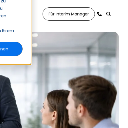
 zu
zu
Für Interim Manager
ren
n Ihrem
hnen