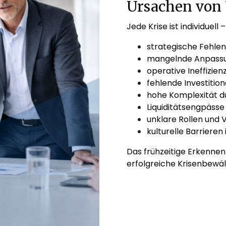
Ursachen von
Jede Krise ist individuell
strategische Fehle
mangelnde Anpassu
operative Ineffizien
fehlende Investitio
hohe Komplexität d
Liquiditätsengpässe
unklare Rollen und 
kulturelle Barriere
Das frühzeitige Erkennen
erfolgreiche Krisenbewäl