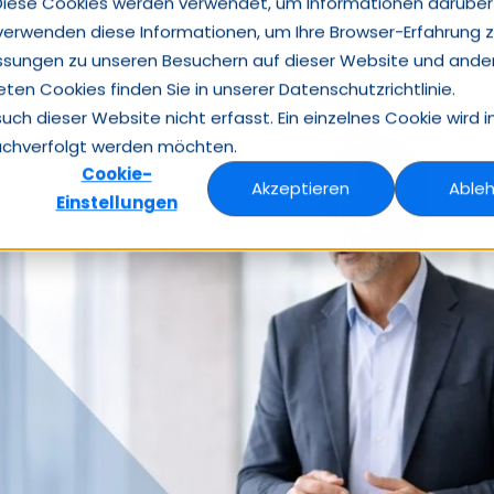
Diese Cookies werden verwendet, um Informationen darüber
 verwenden diese Informationen, um Ihre Browser-Erfahrung 
Insights
Case Studies
Über Heuse Interim
Studien
Kontakt
ssungen zu unseren Besuchern auf dieser Website und ande
en Cookies finden Sie in unserer Datenschutzrichtlinie.
h dieser Website nicht erfasst. Ein einzelnes Cookie wird i
nachverfolgt werden möchten.
Cookie-
Akzeptieren
Able
Einstellungen