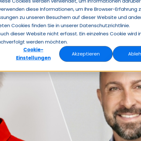
Diese Cookies werden verwendet, um Informationen darüber
 verwenden diese Informationen, um Ihre Browser-Erfahrung 
Insights
Case Studies
Über Heuse Interim
Studien
Kontakt
ssungen zu unseren Besuchern auf dieser Website und ande
en Cookies finden Sie in unserer Datenschutzrichtlinie.
h dieser Website nicht erfasst. Ein einzelnes Cookie wird i
nachverfolgt werden möchten.
Cookie-
Akzeptieren
Able
Einstellungen