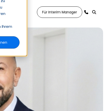
 zu
zu
Für Interim Manager
ren
n Ihrem
hnen