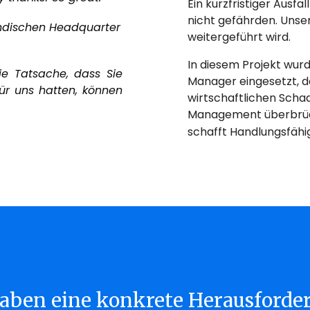
Ein kurzfristiger Ausf
nicht gefährden. Unser
ändischen Headquarter
weitergeführt wird.
In diesem Projekt wurd
e Tatsache, dass Sie
Manager eingesetzt, de
ür uns hatten, können
wirtschaftlichen Scha
Management überbrückt
schafft Handlungsfäh
haben eine konkrete Herausforde