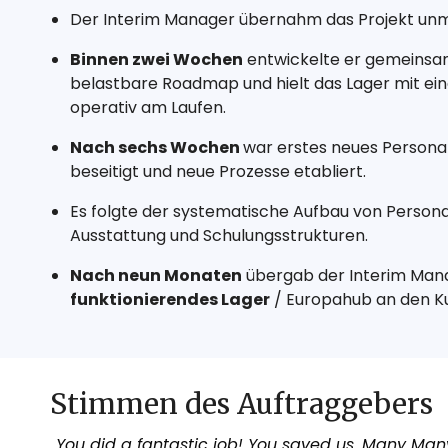
Der Interim Manager übernahm das Projekt unmi
B
innen zwei Wochen
entwickelte er gemeinsa
belastbare Roadmap und hielt das Lager mit e
operativ am Laufen.
Nach sechs Wochen
war e
rstes neues Personal
beseitigt und neue Prozesse etabliert.
Es folgte der systematische Aufbau von Persona
Ausstattung und Schulungsstrukturen.
Nach neun Monaten
übergab der Interim Ma
funktionierendes Lager
/ Europahub an den K
Stimmen des Auftraggebers
„You did a fantastic job! You saved us. Many Many