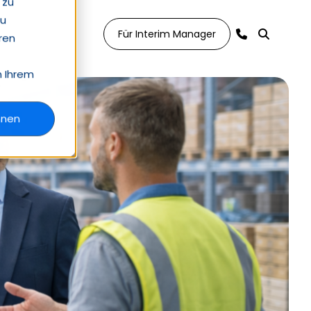
 zu
zu
Für Interim Manager
ren
n Ihrem
hnen