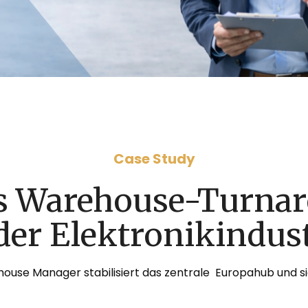
Case Study
es Warehouse-Turnar
der Elektronikindus
house Manager stabilisiert das zentrale Europahub und sic