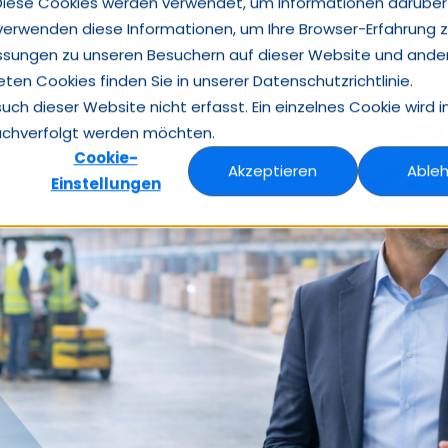
Diese Cookies werden verwendet, um Informationen darüber
 verwenden diese Informationen, um Ihre Browser-Erfahrung 
Insights
Case Studies
Über Heuse Interim
Studien
Kontakt
ssungen zu unseren Besuchern auf dieser Website und ande
en Cookies finden Sie in unserer Datenschutzrichtlinie.
h dieser Website nicht erfasst. Ein einzelnes Cookie wird i
nachverfolgt werden möchten.
Cookie-
Akzeptieren
Able
Einstellungen