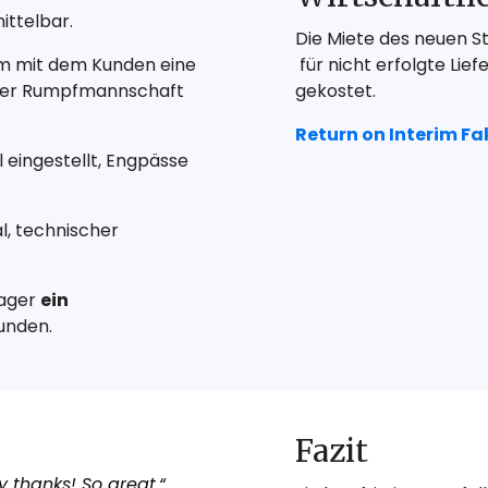
ttelbar.
Die Miete des neuen S
m mit dem Kunden eine
für nicht erfolgte Lie
iner Rumpfmannschaft
gekostet.
Return on Interim Fa
 eingestellt, Engpässe
l, technischer
nager
ein
unden.
Fazit
 thanks! So great.“